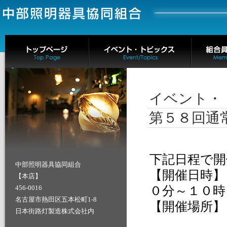
イベント・
第５８回通
下記日程で開
中部照明器具協同組合
【開催日時】
【本店】
０分～１０時
456-0016
名古屋市熱田区五本松町1-8
【開催場所
日本街路灯製造株式会社内
愛知県名