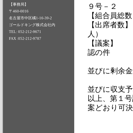
【事務局】
９号－２
〒460-0016
【組合員総数
名古屋市中区橘1-16-39-2
【出席者数
ゴールドキング株式会社内
TEL: 052-212-9671
人）
FAX :052-212-9787
【議案】 
認の件
第２号議
並びに剰余金
第３号議
並びに収支予
以上、第１号
案どおり可